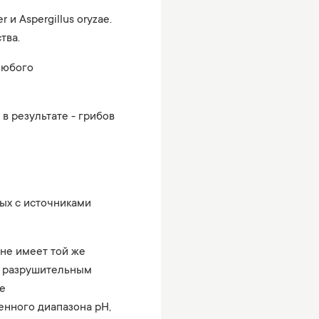
 и Aspergillus oryzae.
тва.
любого
в результате - грибов
ых с источниками
 не имеет той же
ть разрушительным
е
енного диапазона pH,