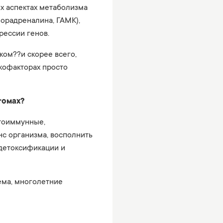
х аспектах метаболизма
норадреналина, ГАМК),
рессии генов.
ком??и скорее всего,
кофакторах просто
томах?
утоиммунные,
нс организма, восполнить
 детоксификации и
ема, многолетние