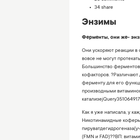
34 share
Энзимы
Ферменты, они же- энз
Они ускоряют реакции в 
вовсе не могут протекать
Большинство ферментов 
кофакторов. ?Различают
ферменту для его функц
производными витаминов
катализеjQuery35106491
Как я уже написала, у к
Никотинамидные коферм
пируватдегидрогеназа(уч
(FMN и FAD)??ВП: витам