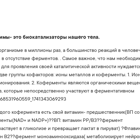
имы- это биокатализаторы нашего тела.
организме в миллионы раз, а большинство реакций в челове
 в отсутствие ферментов. . Самое важное, что нам необходим
для проявления своей каталитической активности нуждается
 две группы кофакторов: ионы металлов и коферменты. 1. И
ионирования. 2. Коферменты являются органическими вещес
, которые непосредственно участвуют в ферментативном
768531960559_1741343069293
аждого кофермента есть свой витамин- предшественник(ВП сок
енты(NAD+ и NADP+)??ВП: витамин РР/В3??фермент
аствует в гликолизе и превращает лактат в пируват) ?Фла
ин В2??фермент моноаминооксидаза( метаболизирует нейро