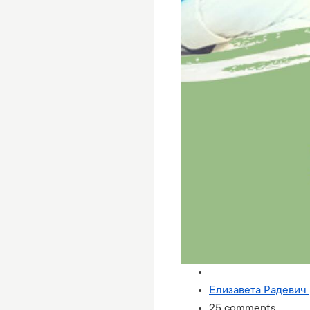
Елизавета Радевич (
25 comments