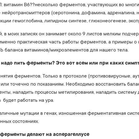
 витамин В6??несколько ферментов, участвующих во многи
 нейротрансмиттеров (серотонина, дофамина, адреналина, 
нкции гемоглобина, липидном синтезе, глюконеогенезе, эксп
й, в моих записях он занимает около 9 листов мелким подчер
именно практическая часть работы ферментов, а примеры о 
баланса витаминов/микроэлементов для нашего тела.
е надо пить ферменты? Это вот всем или при каких симп
нятия ферментов. Только в протоколе (противовирусные, а
) или точечно по показаниям. Необходимо восстановить бала
енты, наладить процессы метилирования, наладить систему
будет работать на ура.
различные мутации в генах, изношенная ферментативная сист
нных состояниях.
 ферменты делают на асперагеллусе