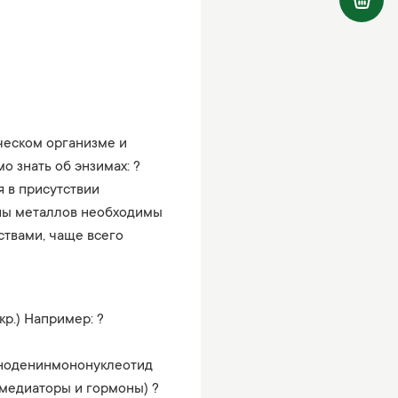
ческом организме и
о знать об энзимах: ?
 в присутствии
оны металлов необходимы
твами, чаще всего
р.) Например: ?
виноденинмононуклеотид
медиаторы и гормоны) ?