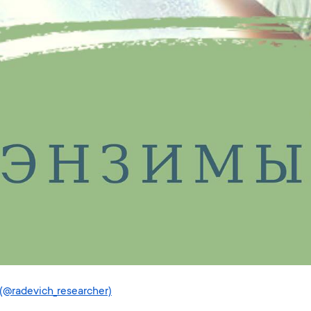
@radevich_researcher)