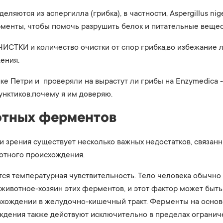
яются из аспергилла (грибка), в частности, Aspergillus niger
менты, чтобы помочь разрушить белок и питательные вещес
ИСТКИ и количество очистки от спор грибка,во избежание 
жения.
ке Петри и проверяли на вырастут ли грибы на Enzymedica - 
пунктиков,почему я им доверяю.
тных ферментов
 зрения существует несколько важных недостатков, связанн
отного происхождения.
тся температурная чувствительность. Тело человека обычно
 животное-хозяин этих ферментов, и этот фактор может бы
вхождении в желудочно-кишечный тракт. Ферменты на основ
ждения также действуют исключительно в пределах огранич