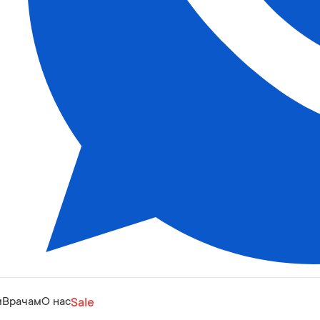
м
Врачам
О нас
Sale