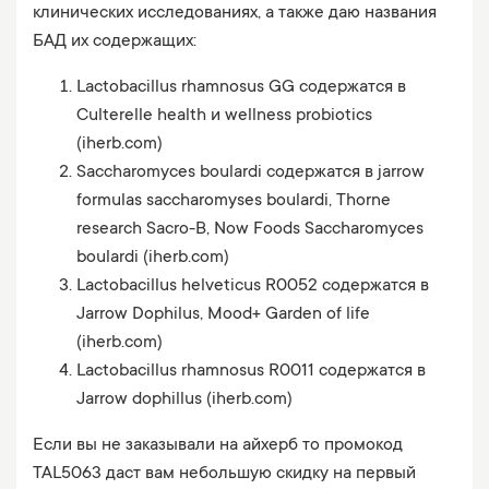
клинических исследованиях, а также даю названия
БАД их содержащих:
Lactobacillus rhamnosus GG содержатся в
Culterelle health и wellness probiotics
(iherb.com)
Saccharomyces boulardi cодержатся в jarrow
formulas saccharomyses boulardi, Thorne
research Sacro-B, Now Foods Saccharomyces
boulardi (iherb.com)
Lactobacillus helveticus R0052 содержатся в
Jarrow Dophilus, Mood+ Garden of life
(iherb.com)
Lactobacillus rhamnosus R0011 содержатся в
Jarrow dophillus (iherb.com)
Если вы не заказывали на айхерб то промокод
TAL5063 даст вам небольшую скидку на первый