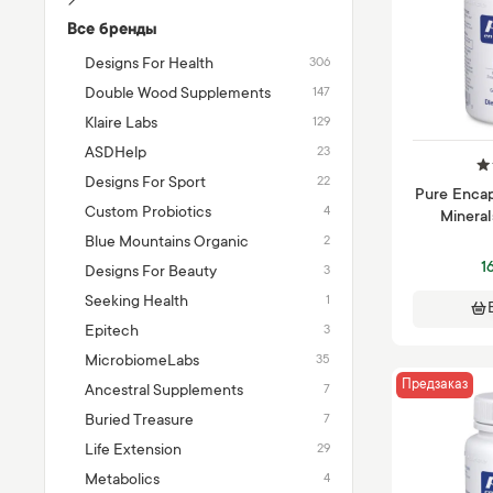
Все бренды
Designs For Health
306
Double Wood Supplements
147
Klaire Labs
129
ASDHelp
23
Designs For Sport
22
Pure Encap
Custom Probiotics
4
Mineral
Blue Mountains Organic
2
1
Designs For Beauty
3
Seeking Health
1
Epitech
3
MicrobiomeLabs
35
Предзаказ
Ancestral Supplements
7
Buried Treasure
7
Life Extension
29
Metabolics
4