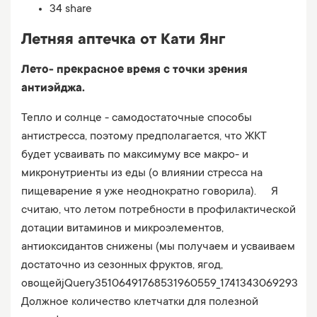
34 share
Летняя аптечка от Кати Янг
Лето- прекрасное время с точки зрения
антиэйджа.
Тепло и солнце - самодостаточные способы
антистресса, поэтому предполагается, что ЖКТ
будет усваивать по максимуму все макро- и
микронутриенты из еды (о влиянии стресса на
пищеварение я уже неоднократно говорила). ⠀ Я
считаю, что летом потребности в профилактической
дотации витаминов и микроэлементов,
антиоксидантов снижены (мы получаем и усваиваем
достаточно из сезонных фруктов, ягод,
овощейjQuery35106491768531960559_1741343069293
Должное количество клетчатки для полезной