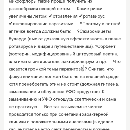
микрофлоры также проще получить из
разнообразия овощей летом. ⠀ Какие риски
увеличены летом: ✔отравления ✔ротавирус
✔инфицирование паразитами ⠀ ‼Поэтому в летней
аптечке всегда должны быть: ⠀ ?Сахаромицеты
буларди (имеют доказанную эффективность в плане
ротавируса и диареи путешественника). ?Сорбент
(зостерин, модифицированный цитрусовый пектин,
альгинаты, энтеросгель, лактофильтрум и пр). ⠀ Что
касается громкой темы паразитов☝? Считаю, что
фокус внимания должен быть не на внешней среде,
хотя пренебрегать этим не стоит (должная гигиена,
замачивание и облучение УФО продуктов). К
замачиванию и УФО отношусь скептически и сама
не практикую. ⠀ Все так называемые чистки
проводятся только при сочетании характерной
клиники с положительными анализами (в идеале
кал, антитела часто дают перекресты и ложные