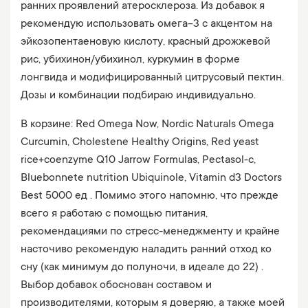
ранних проявлений атеросклероза. Из добавок я
рекомендую использовать омега-3 с акцентом на
эйкозопентаеновую кислоту, красный дрожжевой
рис, убихинон/убихинол, куркумин в форме
лонгвида и модифицированный цитрусовый пектин.
Дозы и комбинации подбираю индивидуально.
В корзине: Red Omega Now, Nordic Naturals Omega
Сurcumin, Cholestene Healthy Origins, Red yeast
rice+coenzyme Q10 Jarrow Formulas, Pectasol-c,
Bluebonnete nutrition Ubiquinole, Vitamin d3 Doctors
Best 5000 ед . Помимо этого напомню, что прежде
всего я работаю с помощью питания,
рекомендациями по стресс-менеджменту и крайне
насточиво рекомендую наладить ранний отход ко
сну (как минимум до полуночи, в идеале до 22) .
Выбор добавок обоснован составом и
производителями, которым я доверяю, а также моей