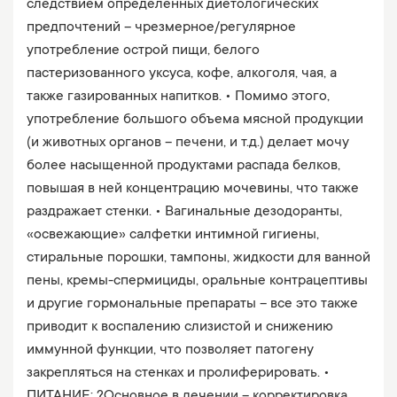
следствием определенных диетологических
предпочтений – чрезмерное/регулярное
употребление острой пищи, белого
пастеризованного уксуса, кофе, алкоголя, чая, а
также газированных напитков. • Помимо этого,
употребление большого объема мясной продукции
(и животных органов – печени, и т.д.) делает мочу
более насыщенной продуктами распада белков,
повышая в ней концентрацию мочевины, что также
раздражает стенки. • Вагинальные дезодоранты,
«освежающие» салфетки интимной гигиены,
стиральные порошки, тампоны, жидкости для ванной
пены, кремы-спермициды, оральные контрацептивы
и другие гормональные препараты – все это также
приводит к воспалению слизистой и снижению
иммунной функции, что позволяет патогену
закрепляться на стенках и пролиферировать. •
ПИТАНИЕ: ?Основное в лечении – корректировка