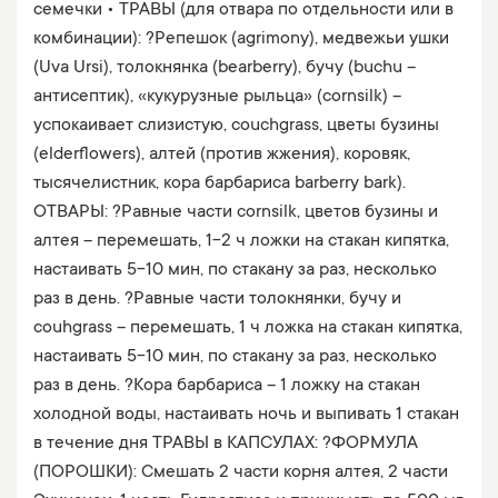
семечки • ТРАВЫ (для отвара по отдельности или в
комбинации): ?Репешок (agrimony), медвежьи ушки
(Uva Ursi), толокнянка (bearberry), бучу (buchu –
антисептик), «кукурузные рыльца» (cornsilk) –
успокаивает слизистую, couchgrass, цветы бузины
(elderflowers), алтей (против жжения), коровяк,
тысячелистник, кора барбариса barberry bark).
ОТВАРЫ: ?Равные части cornsilk, цветов бузины и
алтея – перемешать, 1-2 ч ложки на стакан кипятка,
настаивать 5-10 мин, по стакану за раз, несколько
раз в день. ?Равные части толокнянки, бучу и
couhgrass – перемешать, 1 ч ложка на стакан кипятка,
настаивать 5-10 мин, по стакану за раз, несколько
раз в день. ?Кора барбариса – 1 ложку на стакан
холодной воды, настаивать ночь и выпивать 1 стакан
в течение дня ТРАВЫ в КАПСУЛАХ: ?ФОРМУЛА
(ПОРОШКИ): Смешать 2 части корня алтея, 2 части