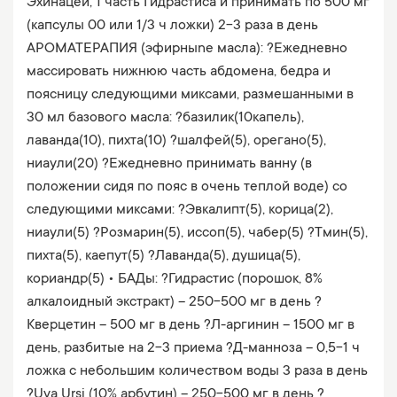
Эхинацеи, 1 часть Гидрастиса и принимать по 500 мг
(капсулы 00 или 1/3 ч ложки) 2-3 раза в день
АРОМАТЕРАПИЯ (эфирныnе масла): ?Ежедневно
массировать нижнюю часть абдомена, бедра и
поясницу следующими миксами, размешанными в
30 мл базового масла: ?базилик(10капель),
лаванда(10), пихта(10) ?шалфей(5), орегано(5),
ниаули(20) ?Ежедневно принимать ванну (в
положении сидя по пояс в очень теплой воде) со
следующими миксами: ?Эвкалипт(5), корица(2),
ниаули(5) ?Розмарин(5), иссоп(5), чабер(5) ?Тмин(5),
пихта(5), каепут(5) ?Лаванда(5), душица(5),
кориандр(5) • БАДы: ?Гидрастис (порошок, 8%
алкалоидный экстракт) – 250-500 мг в день ?
Кверцетин – 500 мг в день ?Л-аргинин – 1500 мг в
день, разбитые на 2-3 приема ?Д-манноза – 0,5-1 ч
ложка с небольшим количеством воды 3 раза в день
?Uva Ursi (10% арбутин) – 250-500 мг в день ?