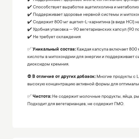
✔️ Способствует выработке ацетилхолина и метаболиз
✔️ Поддерживает здоровье нервной системы и митох
✔️ Содержит 800 мг ацетил-L-карнитина (в виде HCl) на
✔️ Удобная упаковка — 90 вегетарианских капсул (90 п
✔️ Не требует охлаждения
✅
Уникальный состав:
Каждая капсула включает 800 
кислоты в митохондрии для энергии и поддерживает с
диоксидом кремния.
⛔️
В отличие от других добавок:
Многие продукты с L-
высокую концентрацию активной формы для оптимальн
✅
Чистота:
Не содержит молочные продукты, яйца, рыб
Подходит для вегетарианцев, не содержит ГМО.