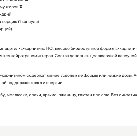
му жиров ❣️
ондрий
 порцию (1 капсула)
орций)
мг ацетил-L-карнитина HCl, высоко биодоступной формы L-карнитин
интез нейротрансмиттеров. Состав дополнен целлюлозной капсулой
карнитином содержат менее усвояемые формы или низкие дозы. Acety
ой поддержки мозга и энергии.
у, моллюски, орехи, арахис, пшеницу, глютен или сою. Без синтети