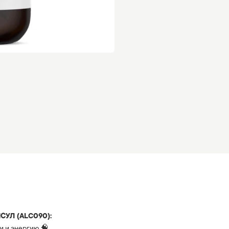
СУЛ (ALC090):
и и энергию 🧠