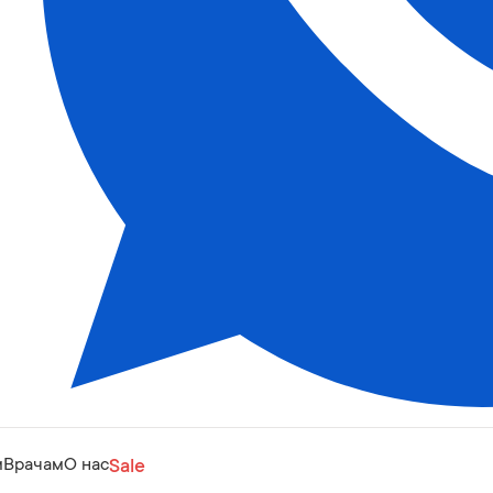
м
Врачам
О нас
Sale