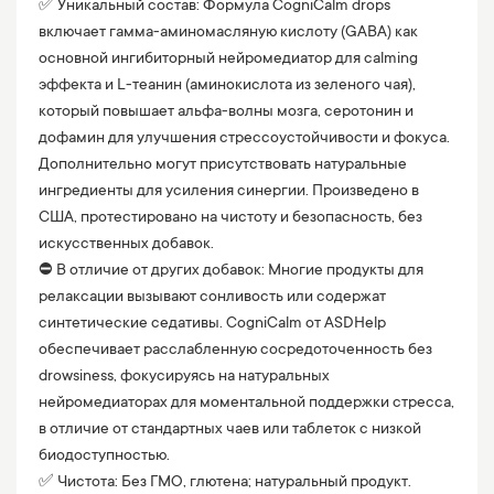
✅ Уникальный состав: Формула CogniCalm drops
включает гамма-аминомасляную кислоту (GABA) как
основной ингибиторный нейромедиатор для calming
эффекта и L-теанин (аминокислота из зеленого чая),
который повышает альфа-волны мозга, серотонин и
дофамин для улучшения стрессоустойчивости и фокуса.
Дополнительно могут присутствовать натуральные
ингредиенты для усиления синергии. Произведено в
США, протестировано на чистоту и безопасность, без
искусственных добавок.
⛔️ В отличие от других добавок: Многие продукты для
релаксации вызывают сонливость или содержат
синтетические седативы. CogniCalm от ASDHelp
обеспечивает расслабленную сосредоточенность без
drowsiness, фокусируясь на натуральных
нейромедиаторах для моментальной поддержки стресса,
в отличие от стандартных чаев или таблеток с низкой
биодоступностью.
✅ Чистота: Без ГМО, глютена; натуральный продукт.