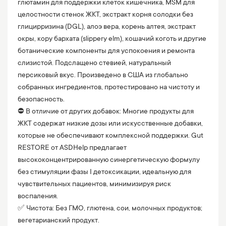
глютамин для поддержки клеток кишечника, MSM для
целостности стенок ЖКТ, экстракт корня солодки без
глицирризина (DGL), алоэ вера, корень алтея, экстракт
окры, кору бархата (slippery elm), кошачий коготь и другие
ботанические компоненты для успокоения и ремонта
слизистой. Подслащено стевией, натуральный
персиковый вкус. Произведено в США из глобально
собранных ингредиентов, протестировано на чистоту и
безопасность.
⛔️ В отличие от других добавок: Многие продукты для
ЖКТ содержат низкие дозы или искусственные добавки,
которые не обеспечивают комплексной поддержки. Gut
RESTORE от ASDHelp предлагает
высококонцентрированную синергетическую формулу
без стимуляции фазы I детоксикации, идеальную для
чувствительных пациентов, минимизируя риск
воспаления.
✅ Чистота: Без ГМО, глютена, сои, молочных продуктов;
вегетарианский продукт.