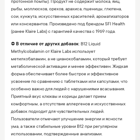
протонной помпы). Продукт не содержит молока, яиц,
рыбы, моллюсков, орехов, арахиса, пшеницы, глютена,
сои, кунжута, искусственных красителей, ароматизаторов
или консервантов. Произведено под брендом SFI Health
(ранее Klaire Labs) с гарантией качества с 1969 года.
⛔️
В отличие от других добавок
: B12 Liquid
Methylcobalamin от Klaire Labs использует
метилкобаламин, а не цианокобаламин, который требует
метаболической активации и менее эффективен. Жидкая
форма обеспечивает более быстрое и эффективное
усвоение по сравнению с таблетками или капсулами, что
особенно важно для людей с нарушениями всасывания.
Приятный вкус клюквы и корицы делает прием
комфортным, а отсутствие аллергенов и искусственных
добавок подходит для чувствительных людей.
Пользователи отмечают улучшение энергии и ясности
ума, а также стабильные уровни B12 при регулярном
использовании, подтвержденные анализами.