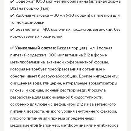
✔️ Содержит 1000 мкг метилкобаламина (активная форма
B12) на порцию (1 мл)
✔️ Удобная упаковка — 30 мл (~30 порций) с пипеткой для
точной дозировки
✔️ Без глютена, ГМО, молочных продуктов, веганский, без
искусственных красителей
✅
Уникальный состав
: Каждая порция (1 мл, 1 полная
пипетка) содержит 1000 мкг витамина B12 в форме
метилкобаламина, активной коферментной формы,
которая не требует преобразования в организме и
обеспечивает быструю абсорбцию. Другие ингредиенты:
очищенная вода, глицерин, натуральные ароматизаторы
клюквы и корицы, ионный раствор меди. Формула
разработана для максимальной биодоступности,
особенно для людей с дефицитом B12 из-за веганского
питания, возраста, низкого уровня внутреннего фактора,
плохого питания или приема определенных
медикаментов (например, метформина или ингибиторов