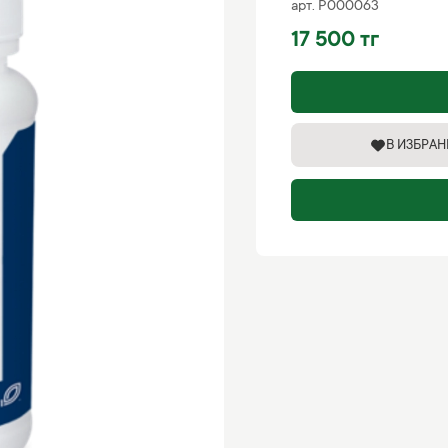
арт.
P000063
17 500 тг
В ИЗБРА