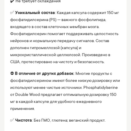
✔️ Не требует охлаждения
✅
Уникальный состав
: Каждая капсула содержит 150 мг
фосфатидилсерина (PS) — важного фосфолипида,
входящего в состав клеточных мембран мозга.
Фосфатидилсерин помогает поддерживать целостность
нейронов и нормальную передачу сигналов. Состав
дополнен гипромеллозой (капсула) и
микрокристаллической целлюлозой. Произведено в
США, протестировано на чистоту и безопасность.
⛔️
В отличие от других добавок
: Многие продукты с
фосфатидилсерином имеют более низкую дозировку или
используют менее чистые источники. Phosphatidylserine
от Double Wood предлагает оптимальную дозировку 150
мг в каждой капсуле для удобного ежедневного
применения.
✅
Чистота
: Без ГМО, глютена; веганский продукт.