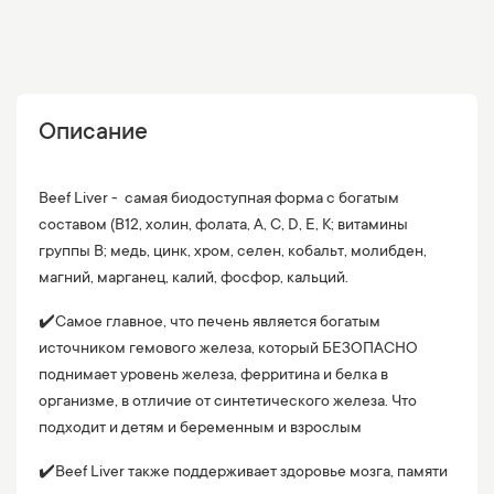
Описание
Beef Liver - самая биодоступная форма с богатым
составом (В12, холин, фолата, А, С, D, Е, К; витамины
группы В; медь, цинк, хром, селен, кобальт, молибден,
магний, марганец, калий, фосфор, кальций.
✔️Самое главное, что печень является богатым
источником гемового железа, который БЕЗОПАСНО
поднимает уровень железа, ферритина и белка в
организме, в отличие от синтетического железа. Что
подходит и детям и беременным и взрослым
✔️Beef Liver также поддерживает здоровье мозга, памяти