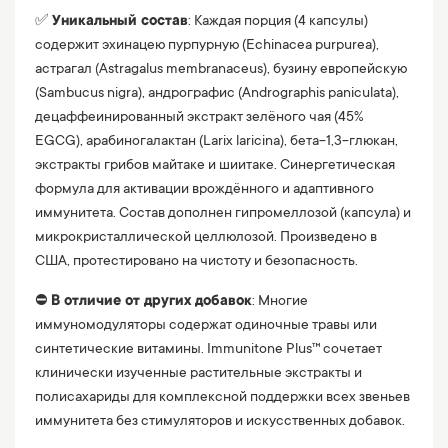
✅
Уникальный состав
: Каждая порция (4 капсулы)
содержит эхинацею пурпурную (Echinacea purpurea),
астрагал (Astragalus membranaceus), бузину европейскую
(Sambucus nigra), андрографис (Andrographis paniculata),
децаффеинированный экстракт зелёного чая (45%
EGCG), арабиногалактан (Larix laricina), бета-1,3-глюкан,
экстракты грибов майтаке и шиитаке. Синергетическая
формула для активации врождённого и адаптивного
иммунитета. Состав дополнен гипромеллозой (капсула) и
микрокристаллической целлюлозой. Произведено в
США, протестировано на чистоту и безопасность.
⛔️
В отличие от других добавок
: Многие
иммуномодуляторы содержат одиночные травы или
синтетические витамины. Immunitone Plus™ сочетает
клинически изученные растительные экстракты и
полисахариды для комплексной поддержки всех звеньев
иммунитета без стимуляторов и искусственных добавок.