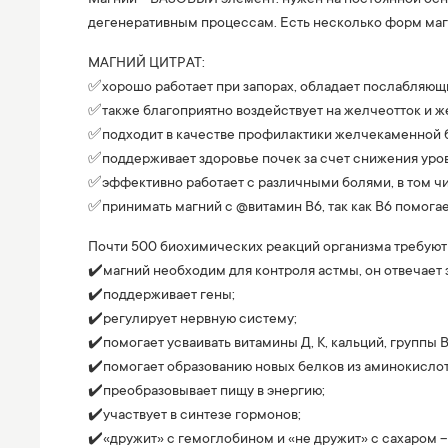
дегенеративным процессам. Есть несколько форм маг
МАГНИЙ ЦИТРАТ:
✅хорошо работает при запорах, обладает послабляю
✅также благоприятно воздействует на желчеотток и ж
✅подходит в качестве профилактики желчекаменной б
✅поддерживает здоровье почек за счет снижения уров
✅эффективно работает с различными болями, в том ч
✅принимать магний с @витамин В6, так как В6 помога
Почти 500 биохимических реакций организма требуют
✔️магний необходим для контроля астмы, он отвечает 
✔️поддерживает гены;
✔️регулирует нервную систему;
✔️помогает усваивать витамины Д, К, кальций, группы В
✔️помогает образованию новых белков из аминокислот
✔️преобразовывает пищу в энергию;
✔️участвует в синтезе гормонов;
✔️«дружит» с гемоглобином и «не дружит» с сахаром –