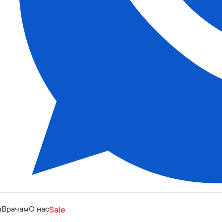
м
Врачам
О нас
Sale