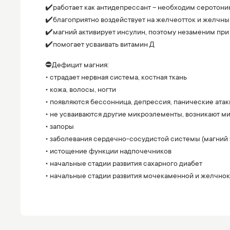
✔️работает как антидепрессант – необходим серотони
✔️благоприятно воздействует на желчеотток и желчны
✔️магний активирует инсулин, поэтому незаменим при
✔️помогает усваивать витамин Д
⛔️Дефицит магния:
• страдает нервная система, костная ткань
• кожа, волосы, ногти
• появляются бессонница, депрессия, панические атак
• не усваиваются другие микроэлементы, возникают м
• запоры
• заболевания сердечно-сосудистой системы (магний 
• истощение функции надпочечников
• начальные стадии развития сахарного диабет
• начальные стадии развития мочекаменной и желчно