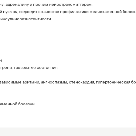
ну, адреналину и прочим нейротрансмиттерам.
й пузырь, подходит в качестве профилактики желчекаменной болезни
 инсулинорезистентности.
и
игрени, тревожные состояния.
зависимые аритмии, ангиоспазмы, стенокардия, гипертоническая б
каменной болезни.