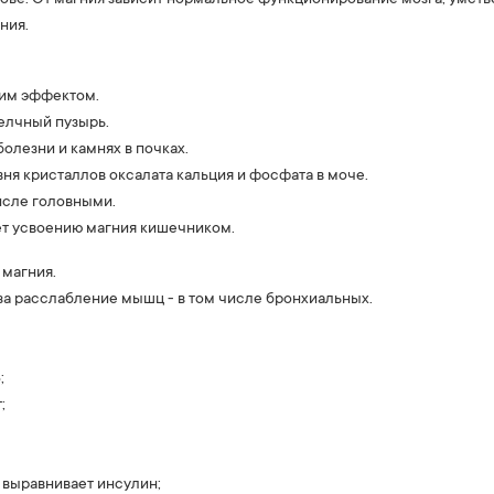
ния.
щим эффектом.
елчный пузырь.
олезни и камнях в почках.
ня кристаллов оксалата кальция и фосфата в моче.
исле головными.
ет усвоению магния кишечником.
 магния.
за расслабление мышц - в том числе бронхиальных.
;
;
 выравнивает инсулин;