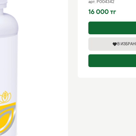
арт.
P004342
16 000 тг
В ИЗБРА