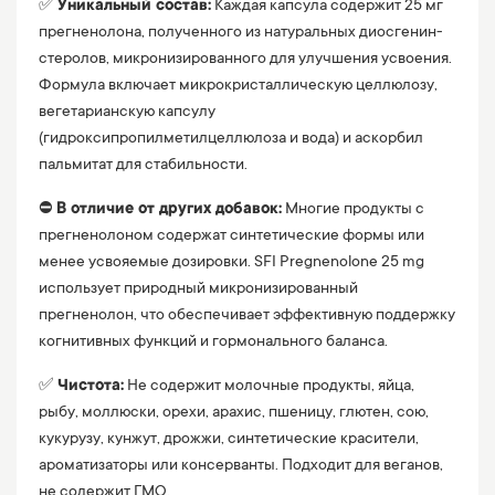
✅
Уникальный состав:
Каждая капсула содержит 25 мг
прегненолона, полученного из натуральных диосгенин-
стеролов, микронизированного для улучшения усвоения.
Формула включает микрокристаллическую целлюлозу,
вегетарианскую капсулу
(гидроксипропилметилцеллюлоза и вода) и аскорбил
пальмитат для стабильности.
⛔️
В отличие от других добавок:
Многие продукты с
прегненолоном содержат синтетические формы или
менее усвояемые дозировки. SFI Pregnenolone 25 mg
использует природный микронизированный
прегненолон, что обеспечивает эффективную поддержку
когнитивных функций и гормонального баланса.
✅
Чистота:
Не содержит молочные продукты, яйца,
рыбу, моллюски, орехи, арахис, пшеницу, глютен, сою,
кукурузу, кунжут, дрожжи, синтетические красители,
ароматизаторы или консерванты. Подходит для веганов,
не содержит ГМО.