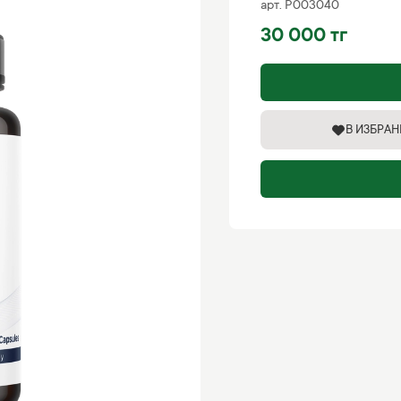
арт.
P003040
30 000 тг
В ИЗБРА