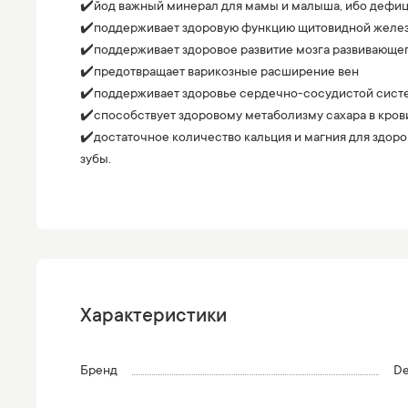
✔️йод важный минерал для мамы и малыша, ибо дефици
✔️поддерживает здоровую функцию щитовидной желез
✔️поддерживает здоровое развитие мозга развивающе
✔️предотвращает варикозные расширение вен
✔️поддерживает здоровье сердечно-сосудистой сист
✔️способствует здоровому метаболизму сахара в кров
✔️достаточное количество кальция и магния для здоров
зубы.
Характеристики
Бренд
De