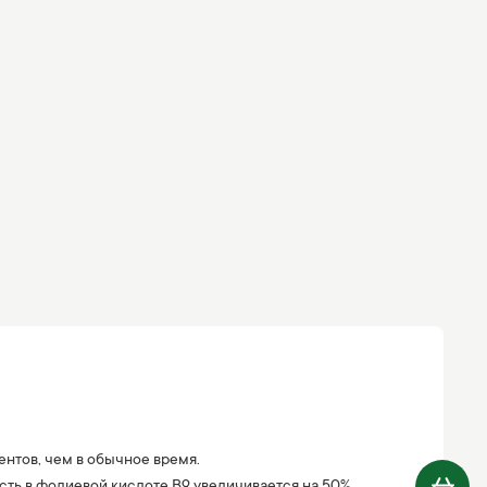
нтов, чем в обычное время.
ть в фолиевой кислоте В9 увеличивается на 50%,