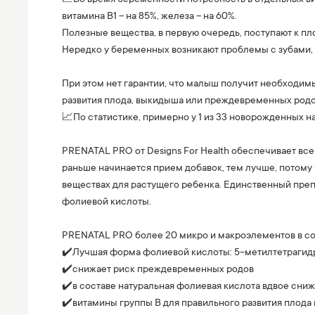
витамина В1 – на 85%, железа – на 60%.
Полезные вещества, в первую очередь, поступают к пл
Нередко у беременных возникают проблемы с зубами, 
⠀
При этом нет гарантии, что малыш получит необходим
развития плода, выкидыша или преждевременных родо
📈По статистике, примерно у 1 из 33 новорожденных 
⠀
PRENATAL PRO от Designs For Health обеспечивает 
раньше начинается прием добавок, тем лучше, потому
веществах для растущего ребенка. Единственный преп
фолиевой кислоты.
⠀
PRENATAL PRO более 20 микро и макроэлементов в со
✔️Лучшая форма фолиевой кислоты: 5-метилтетрагидроф
✔️снижает риск преждевременных родов
✔️в составе натуральная фолиевая кислота вдвое сни
✔️витамины группы B для правильного развития плода