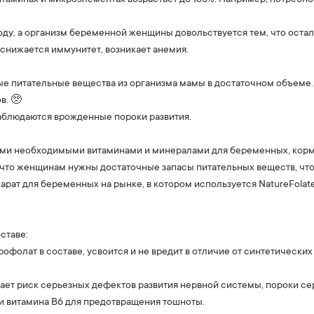
оду, а организм беременной женщины довольствуется тем, что остал
снижается иммунитет, возникает анемия.
ые питательные вещества из организма мамы в достаточном объеме.
в. 🥺
наблюдаются врожденные пороки развития.
всеми необходимыми витаминами и минералами для беременных, ко
 что женщинам нужны достаточные запасы питательных веществ, чт
арат для беременных на рынке, в котором используется NatureFolat
ставе:
олат в составе, усвоится и не вредит в отличие от синтетических 
жает риск серьезных дефектов развития нервной системы, пороки с
 и витамина B6 для предотвращения тошноты.