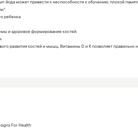
т йода может привести к неспособности к обучению, плохой памят
ы*.
го ребенка
емы и здоровое формирование костей.
и
ого развития костей и мышц. Витамины D и K позволяет правильно на
signs For Health