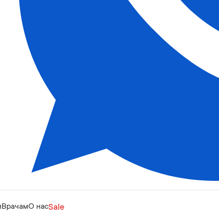
м
Врачам
О нас
Sale