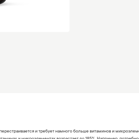
рестраивается и требует намного больше витаминов и микроэлеме
таминах и микроэлементах возрастает до 185%. Например, потребнос