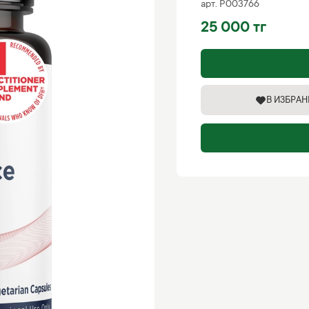
арт.
P003766
25 000 тг
В ИЗБРА