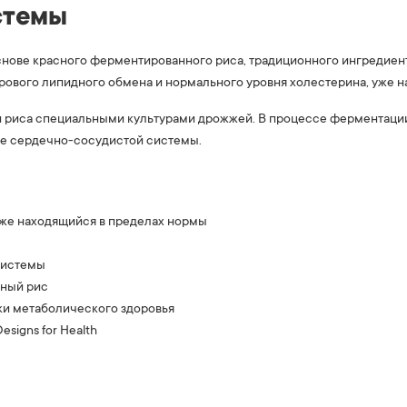
стемы
а основе красного ферментированного риса, традиционного ингредие
орового липидного обмена и нормального уровня холестерина, уже 
 риса специальными культурами дрожжей. В процессе ферментации
ье сердечно-сосудистой системы.
уже находящийся в пределах нормы
системы
ный рис
и метаболического здоровья
signs for Health