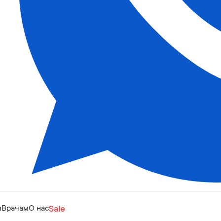
м
Врачам
О нас
Sale